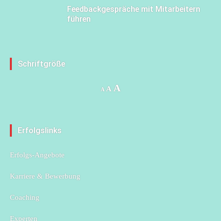
Feedbackgespräche mit Mitarbeitern
führen
Schriftgröße
Increase
A
Reset
Decrease
A
A
font
font
font
size.
size.
size.
Erfolgslinks
Erfolgs-Angebote
Karriere & Bewerbung
Coaching
Experten