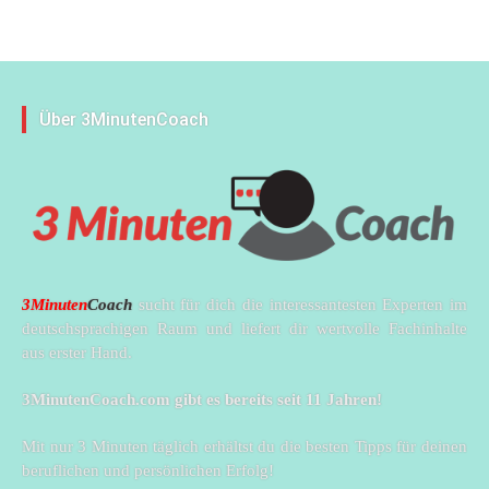
Über 3MinutenCoach
3Minuten
Coach
sucht für dich die interessantesten Experten im
deutschsprachigen Raum und liefert dir wertvolle Fachinhalte
aus erster Hand.
3MinutenCoach.com gibt es bereits seit 11 Jahren!
Mit nur 3 Minuten täglich erhältst du die besten Tipps für deinen
beruflichen und persönlichen Erfolg!