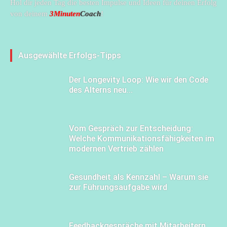
Hol dir jeden Tag die besten Impulse und Ideen für deinen Erfolg
von deinem
3Minuten
Coach
!
Ausgewählte Erfolgs-Tipps
Der Longevity Loop: Wie wir den Code
des Alterns neu...
Vom Gespräch zur Entscheidung:
Welche Kommunikationsfähigkeiten im
modernen Vertrieb zählen
Gesundheit als Kennzahl – Warum sie
zur Führungsaufgabe wird
Feedbackgespräche mit Mitarbeitern