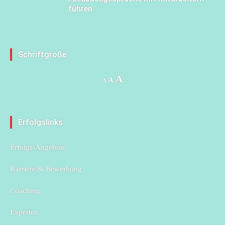
führen
Schriftgröße
Increase
A
Reset
Decrease
A
A
font
font
font
size.
size.
size.
Erfolgslinks
Erfolgs-Angebote
Karriere & Bewerbung
Coaching
Experten