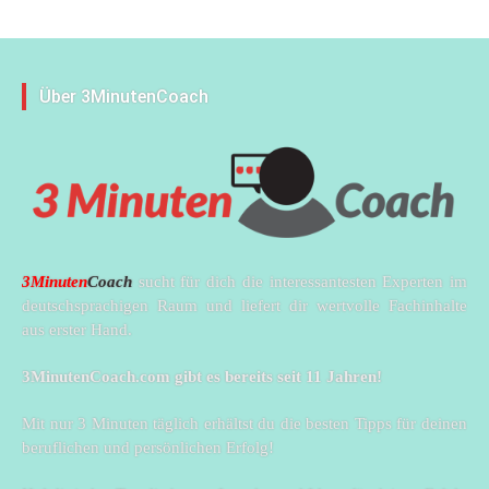
Über 3MinutenCoach
3Minuten
Coach
sucht für dich die interessantesten Experten im
deutschsprachigen Raum und liefert dir wertvolle Fachinhalte
aus erster Hand.
3MinutenCoach.com gibt es bereits seit 11 Jahren!
Mit nur 3 Minuten täglich erhältst du die besten Tipps für deinen
beruflichen und persönlichen Erfolg!