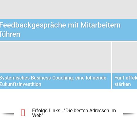
Feedbackgespräche mit Mitarbeitern
führen
Systemisches Business-Coaching: eine lohnende
Fünf effek
Zukunftsinvestition
stärken
Erfolgs-Links - "Die besten Adressen im
Web"