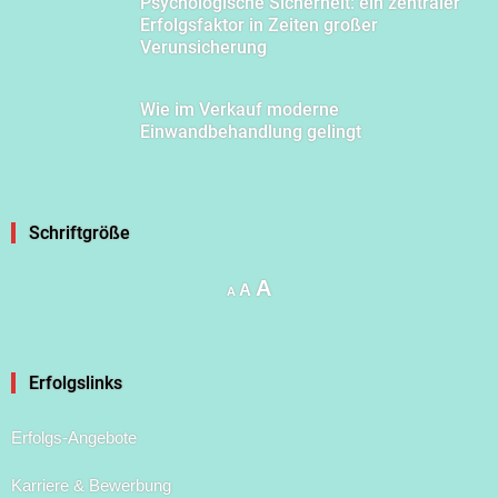
Psychologische Sicherheit: ein zentraler
Erfolgsfaktor in Zeiten großer
Verunsicherung
Wie im Verkauf moderne
Einwandbehandlung gelingt
Schriftgröße
Increase
A
Reset
Decrease
A
A
font
font
font
size.
size.
size.
Erfolgslinks
Erfolgs-Angebote
Karriere & Bewerbung