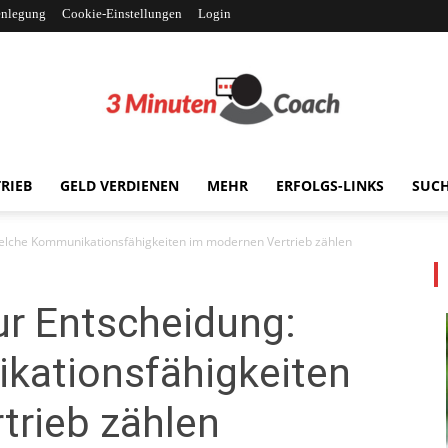
enlegung
Cookie-Einstellungen
Login
RIEB
GELD VERDIENEN
MEHR
ERFOLGS-LINKS
SUC
3MinutenCoach
elche Kommunikationsfähigkeiten im modernen Vertrieb zählen
r Entscheidung:
ationsfähigkeiten
trieb zählen