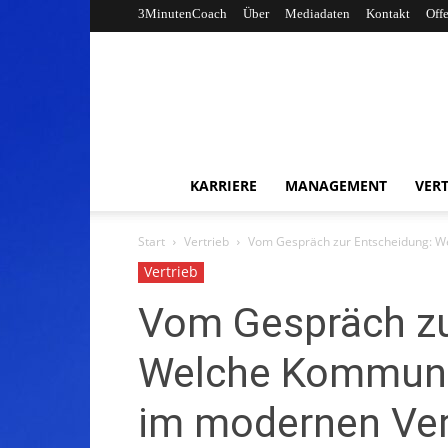
3MinutenCoach
Über
Mediadaten
Kontakt
Off
KARRIERE
MANAGEMENT
VERT
Start
Vertrieb
Vom Gespräch zur Entscheidung: W
Vertrieb
Vom Gespräch zu
Welche Kommunik
im modernen Ver