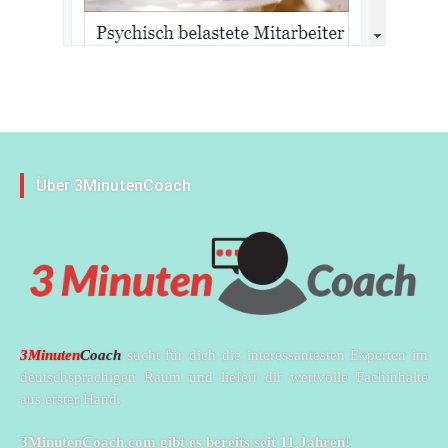
Über 3MinutenCoach
3Minuten
Coach
sucht für dich die interessantesten Experten im
deutschsprachigen Raum und liefert dir wertvolle Fachinhalte
aus erster Hand.
3MinutenCoach.com gibt es bereits seit 11 Jahren!