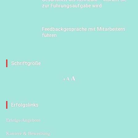
zur Führungsaufgabe wird
Feedbackgespräche mit Mitarbeitern
führen
Schriftgröße
Increase
A
Reset
Decrease
A
A
font
font
font
size.
size.
size.
Erfolgslinks
Erfolgs-Angebote
Karriere & Bewerbung