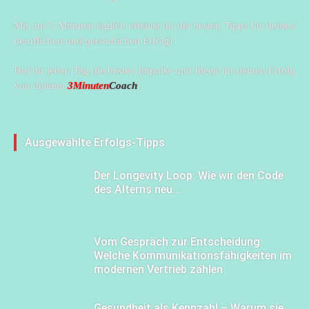
Mit nur 3 Minuten täglich erhältst du die besten Tipps für deinen
beruflichen und persönlichen Erfolg!
Hol dir jeden Tag die besten Impulse und Ideen für deinen Erfolg
von deinem
3Minuten
Coach
!
Ausgewählte Erfolgs-Tipps
Der Longevity Loop: Wie wir den Code
des Alterns neu...
Vom Gespräch zur Entscheidung:
Welche Kommunikationsfähigkeiten im
modernen Vertrieb zählen
Gesundheit als Kennzahl – Warum sie