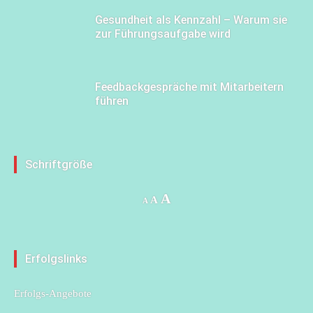
Gesundheit als Kennzahl – Warum sie
zur Führungsaufgabe wird
Feedbackgespräche mit Mitarbeitern
führen
Schriftgröße
Increase
A
Reset
Decrease
A
A
font
font
font
size.
size.
size.
Erfolgslinks
Erfolgs-Angebote