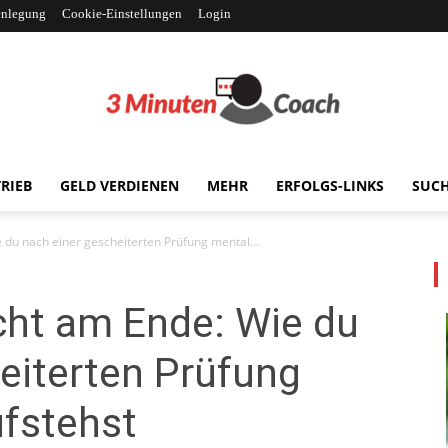
enlegung
Cookie-Einstellungen
Login
RIEB
GELD VERDIENEN
MEHR
ERFOLGS-LINKS
SUC
3MinutenCoach
 du nach einer gescheiterten Prüfung mental...
icht am Ende: Wie du
eiterten Prüfung
ufstehst