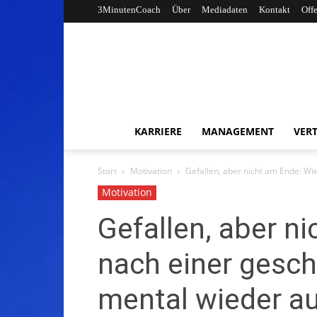
3MinutenCoach
Über
Mediadaten
Kontakt
Off
KARRIERE
MANAGEMENT
VERT
Start
Motivation
Gefallen, aber nicht am Ende: Wie
Motivation
Gefallen, aber n
nach einer gesch
mental wieder a