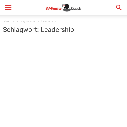
3MinutenCoach
Start
Schlagworte
Leadership
Schlagwort: Leadership