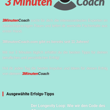
3Minuten
Coach
sucht für dich die interessantesten Experten im
deutschsprachigen Raum und liefert dir wertvolle Fachinhalte aus
erster Hand.
3MinutenCoach.com gibt es bereits seit 11 Jahren!
Mit nur 3 Minuten täglich erhältst du die besten Tipps für deinen
beruflichen und persönlichen Erfolg!
Hol dir jeden Tag die besten Impulse und Ideen für deinen Erfolg
von deinem
3Minuten
Coach
!
Ausgewählte Erfolgs-Tipps
Der Longevity Loop: Wie wir den Code des