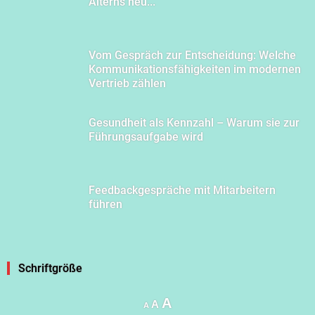
Alterns neu...
Vom Gespräch zur Entscheidung: Welche
Kommunikationsfähigkeiten im modernen
Vertrieb zählen
Gesundheit als Kennzahl – Warum sie zur
Führungsaufgabe wird
Feedbackgespräche mit Mitarbeitern
führen
Schriftgröße
Increase
A
Reset
Decrease
A
A