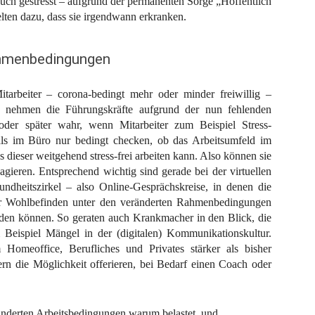
auch gestresst – aufgrund der permanenten Sorge „Hoffentlich
elten dazu, dass sie irgendwann erkranken.
ahmenbedingungen
tarbeiter – corona-bedingt mehr oder minder freiwillig –
 nehmen die Führungskräfte aufgrund der nun fehlenden
oder später wahr, wenn Mitarbeiter zum Beispiel Stress-
s im Büro nur bedingt checken, ob das Arbeitsumfeld im
ss dieser weitgehend stress-frei arbeiten kann. Also können sie
gieren. Entsprechend wichtig sind gerade bei der virtuellen
ndheitszirkel – also Online-Gesprächskreise, in denen die
 ihr Wohlbefinden unter den veränderten Rahmenbedingungen
erden können. So geraten auch Krankmacher in den Blick, die
eispiel Mängel in der (digitalen) Kommunikationskultur.
Homeoffice, Berufliches und Privates stärker als bisher
rn die Möglichkeit offerieren, bei Bedarf einen Coach oder
ränderten Arbeitsbedingungen warum belastet, und