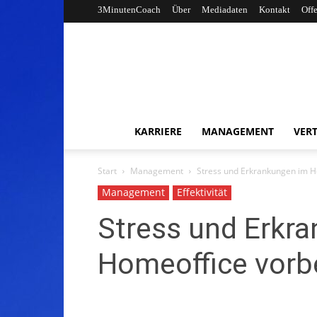
3MinutenCoach
Über
Mediadaten
Kontakt
Off
KARRIERE
MANAGEMENT
VERT
Start
Management
Stress und Erkrankungen im 
Management
Effektivität
Stress und Erkr
Homeoffice vor