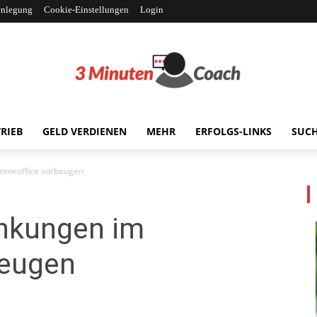
enlegung
Cookie-Einstellungen
Login
RIEB
GELD VERDIENEN
MEHR
ERFOLGS-LINKS
SUC
3MinutenCoach
Homeoffice vorbeugen
ankungen im
beugen