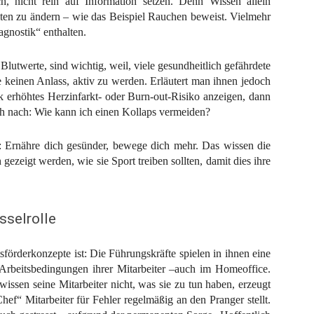
ch, nicht rein auf Information setzen. Denn Wissen allein
lten zu ändern – wie das Beispiel Rauchen beweist. Vielmehr
agnostik“ enthalten.
utwerte, sind wichtig, weil, viele gesundheitlich gefährdete
e keinen Anlass, aktiv zu werden. Erläutert man ihnen jedoch
rk erhöhtes Herzinfarkt- oder Burn-out-Risiko anzeigen, dann
sch nach: Wie kann ich einen Kollaps vermeiden?
: Ernähre dich gesünder, bewege dich mehr. Das wissen die
gezeigt werden, wie sie Sport treiben sollten, damit dies ihre
sselrolle
förderkonzepte ist: Die Führungskräfte spielen in ihnen eine
 Arbeitsbedingungen ihrer Mitarbeiter –auch im Homeoffice.
ssen seine Mitarbeiter nicht, was sie zu tun haben, erzeugt
Chef“ Mitarbeiter für Fehler regelmäßig an den Pranger stellt.