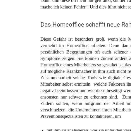
Dann sind diese oft nicht nur gekränkt, sondern 
mache ich keinen Fehler“. Und dies führt nicht s
Das Homeoffice schafft neue R
Diese Gefahr ist besonders groß, wenn die Mi
vermehrt im Homeoffice arbeiten. Denn dann
persönlichen Begegnungen oft auch seltener 
Symptome zeigen. Sie können zudem anders al
Homeoffice eines Mitarbeiters so gestaltet ist, da
auf mögliche Krankmacher in ihm auch nicht rea
Zusammenarbeit solche Tools wie digitale Gesu
Mitarbeiter selbst ermitteln, welche Faktoren
negativ beeinflussen und wie diese beseitigt w
ansonsten nur schwer zu erkennen sind. Zum B
Zudem sollten, wenn aufgrund der Arbeit im 
verschmelzen, die Unternehmen ihren Mitarbeite
Präventionsspezialisten zu kontaktieren, um
mit ihm zu analysieren, was sie unter den ve