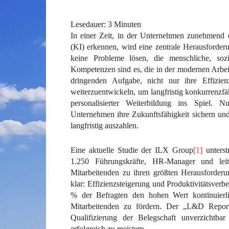
Lesedauer:
3
Minuten
In einer Zeit, in der Unternehmen zunehmend 
(KI) erkennen, wird eine zentrale Herausforder
keine Probleme lösen, die menschliche, soz
Kompetenzen sind es, die in der modernen Arbe
dringenden Aufgabe, nicht nur ihre Effizien
weiterzuentwickeln, um langfristig konkurrenzf
personalisierter Weiterbildung ins Spiel. 
Unternehmen ihre Zukunftsfähigkeit sichern und s
langfristig auszahlen.
Eine aktuelle Studie der ILX Group
[1]
unterst
1.250 Führungskräfte, HR-Manager und lei
Mitarbeitenden zu ihren größten Herausforderu
klar: Effizienzsteigerung und Produktivitätsverb
% der Befragten den hohen Wert kontinuierlic
Mitarbeitenden zu fördern. Der „L&D Report 2
Qualifizierung der Belegschaft unverzichtb
erfolgreich zu meistern.