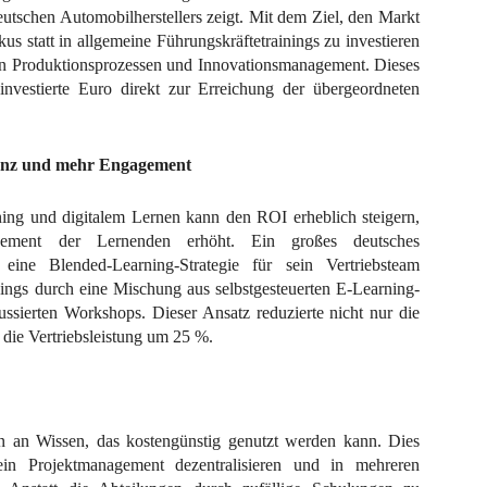
eutschen Automobilherstellers zeigt. Mit dem Ziel, den Markt
kus statt in allgemeine Führungskräftetrainings zu investieren
en Produktionsprozessen und Innovationsmanagement. Dieses
er investierte Euro direkt zur Erreichung der übergeordneten
ienz und mehr Engagement
ning und digitalem Lernen kann den ROI erheblich steigern,
ment der Lernenden erhöht. Ein großes deutsches
 eine Blended-Learning-Strategie für sein Vertriebsteam
inings durch eine Mischung aus selbstgesteuerten E-Learning-
ssierten Workshops. Dieser Ansatz reduzierte nicht nur die
 die Vertriebsleistung um 25 %.
n an Wissen, das kostengünstig genutzt werden kann. Dies
in Projektmanagement dezentralisieren und in mehreren