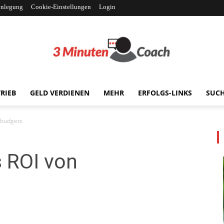
enlegung
Cookie-Einstellungen
Login
RIEB
GELD VERDIENEN
MEHR
ERFOLGS-LINKS
SUC
3MinutenCoach
nbudgets
 ROI von