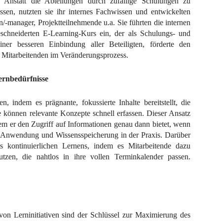
 Anstatt die Abteilungen durch zufällige Schulungen zu
assen, nutzten sie ihr internes Fachwissen und entwickelten
-manager, Projektteilnehmende u.a. Sie führten die internen
chneiderten E-Learning-Kurs ein, der als Schulungs- und
ner besseren Einbindung aller Beteiligten, förderte den
 Mitarbeitenden im Veränderungsprozess.
ernbedürfnisse
n, indem es prägnante, fokussierte Inhalte bereitstellt, die
 können relevante Konzepte schnell erfassen. Dieser Ansatz
dem er den Zugriff auf Informationen genau dann bietet, wenn
er Anwendung und Wissensspeicherung in der Praxis. Darüber
s kontinuierlichen Lernens, indem es Mitarbeitende dazu
zen, die nahtlos in ihre vollen Terminkalender passen.
on Lerninitiativen sind der Schlüssel zur Maximierung des