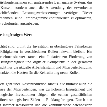
istikunternehmen ein umfassendes Lernanalyse-System, das
on Kursen, sondern auch die Anwendung der erworbenen
hließenden Leistungsverbesserungen verfolgte. Dieser
rnehmen, seine Lernprogramme kontinuierlich zu optimieren,
me Schulungen auszubauen.
r langfristigen Wert
tig sind, bringt die Investition in übertragbare Fähigkeiten
 Fähigkeiten in verschiedenen Rollen relevant bleiben. Ein
ernehmensberater startete eine Initiative zur Förderung von
ssungsfähigkeit und digitaler Kompetenz in der gesamten
cht nur die aktuelle Arbeitsleistung und Mitarbeiterbindung,
senkten die Kosten für die Rekrutierung neuer Rollen.
s geht über Kostenreduktion hinaus. Sie umfasst auch die
rfnisse der Mitarbeitenden, was zu höherem Engagement und
tegische Investitionen tätigen, die echten geschäftlichen
ihren strategischen Zielen in Einklang bringen. Durch den
 interner Ressourcen und die kontinuierliche datenbasierte