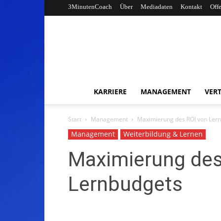
3MinutenCoach
Über
Mediadaten
Kontakt
Off
KARRIERE
MANAGEMENT
VERT
Start
Management
Maximierung des ROI von Ler
Management
Weiterbildung & Lernen
Maximierung des
Lernbudgets