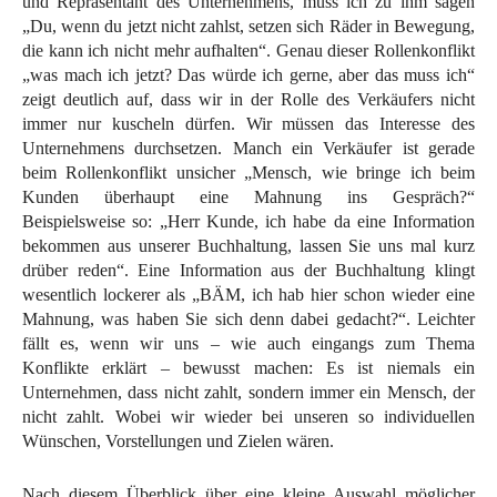
und Repräsentant des Unternehmens, muss ich zu ihm sagen
„Du, wenn du jetzt nicht zahlst, setzen sich Räder in Bewegung,
die kann ich nicht mehr aufhalten“. Genau dieser Rollenkonflikt
„was mach ich jetzt? Das würde ich gerne, aber das muss ich“
zeigt deutlich auf, dass wir in der Rolle des Verkäufers nicht
immer nur kuscheln dürfen. Wir müssen das Interesse des
Unternehmens durchsetzen. Manch ein Verkäufer ist gerade
beim Rollenkonflikt unsicher „Mensch, wie bringe ich beim
Kunden überhaupt eine Mahnung ins Gespräch?“
Beispielsweise so: „Herr Kunde, ich habe da eine Information
bekommen aus unserer Buchhaltung, lassen Sie uns mal kurz
drüber reden“. Eine Information aus der Buchhaltung klingt
wesentlich lockerer als „BÄM, ich hab hier schon wieder eine
Mahnung, was haben Sie sich denn dabei gedacht?“. Leichter
fällt es, wenn wir uns – wie auch eingangs zum Thema
Konflikte erklärt – bewusst machen: Es ist niemals ein
Unternehmen, dass nicht zahlt, sondern immer ein Mensch, der
nicht zahlt. Wobei wir wieder bei unseren so individuellen
Wünschen, Vorstellungen und Zielen wären.
Nach diesem Überblick über eine kleine Auswahl möglicher