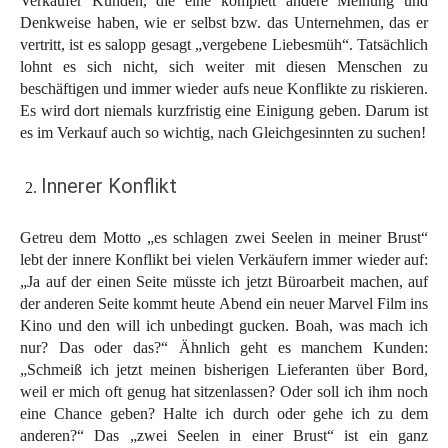
Verkäufer Kunden, die eine komplett andere Meinung und
Denkweise haben, wie er selbst bzw. das Unternehmen, das er
vertritt, ist es salopp gesagt „vergebene Liebesmüh“. Tatsächlich
lohnt es sich nicht, sich weiter mit diesen Menschen zu
beschäftigen und immer wieder aufs neue Konflikte zu riskieren.
Es wird dort niemals kurzfristig eine Einigung geben. Darum ist
es im Verkauf auch so wichtig, nach Gleichgesinnten zu suchen!
Innerer Konflikt
Getreu dem Motto „es schlagen zwei Seelen in meiner Brust“
lebt der innere Konflikt bei vielen Verkäufern immer wieder auf:
„Ja auf der einen Seite müsste ich jetzt Büroarbeit machen, auf
der anderen Seite kommt heute Abend ein neuer Marvel Film ins
Kino und den will ich unbedingt gucken. Boah, was mach ich
nur? Das oder das?“ Ähnlich geht es manchem Kunden:
„Schmeiß ich jetzt meinen bisherigen Lieferanten über Bord,
weil er mich oft genug hat sitzenlassen? Oder soll ich ihm noch
eine Chance geben? Halte ich durch oder gehe ich zu dem
anderen?“ Das „zwei Seelen in einer Brust“ ist ein ganz