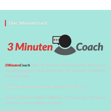
Über 3MinutenCoach
3Minuten
Coach
sucht für dich die interessantesten Experten im
deutschsprachigen Raum und liefert dir wertvolle Fachinhalte
aus erster Hand.
3MinutenCoach.com gibt es bereits seit 11 Jahren!
Mit nur 3 Minuten täglich erhältst du die besten Tipps für deinen
beruflichen und persönlichen Erfolg!