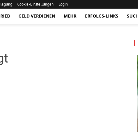
nlegung
Cookie-Einstellungen
Login
RIEB
GELD VERDIENEN
MEHR
ERFOLGS-LINKS
SUC
gt