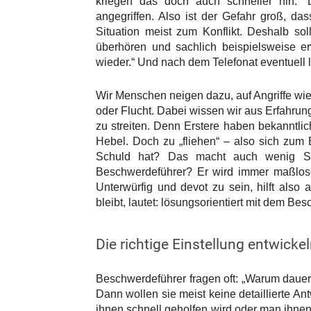
kriegen das doch auch schneller hin.“ 
angegriffen. Also ist der Gefahr groß, das
Situation meist zum Konflikt. Deshalb sol
überhören und sachlich beispielsweise er
wieder.“ Und nach dem Telefonat eventuell l
Wir Menschen neigen dazu, auf Angriffe wie
oder Flucht. Dabei wissen wir aus Erfahrun
zu streiten. Denn Erstere haben bekanntli
Hebel. Doch zu „fliehen“ – also sich zum 
Schuld hat? Das macht auch wenig S
Beschwerdeführer? Er wird immer maßlose
Unterwürfig und devot zu sein, hilft also
bleibt, lautet: lösungsorientiert mit dem B
Die richtige Einstellung entwicke
Beschwerdeführer fragen oft: „Warum dauert
Dann wollen sie meist keine detaillierte An
ihnen schnell geholfen wird oder man ihnen