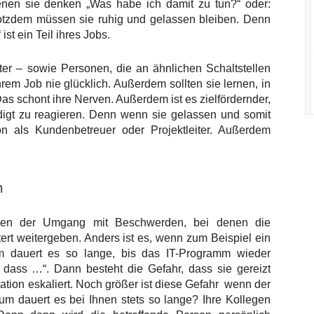
enen sie denken „Was habe ich damit zu tun?“ oder:
Trotzdem müssen sie ruhig und gelassen bleiben. Denn
ist ein Teil ihres Jobs.
ter – sowie Personen, die an ähnlichen Schaltstellen
hrem Job nie glücklich. Außerdem sollten sie lernen, in
as schont ihre Nerven. Außerdem ist es zielfördernder,
idigt zu reagieren. Denn wenn sie gelassen und somit
ion als Kundenbetreuer oder Projektleiter. Außerdem
n
chen der Umgang mit Beschwerden, bei denen die
tert weitergeben. Anders ist es, wenn zum Beispiel ein
rum dauert es so lange, bis das IT-Programm wieder
, dass …“. Dann besteht die Gefahr, dass sie gereizt
tion eskaliert. Noch größer ist diese Gefahr wenn der
um dauert es bei Ihnen stets so lange? Ihre Kollegen