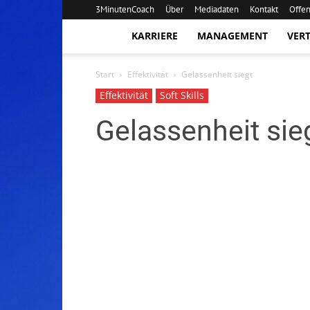
3MinutenCoach
Über
Mediadaten
Kontakt
Offe
3MinutenCoach
KARRIERE
MANAGEMENT
VERT
Start
Effektivität
Gelassenheit siegt
Effektivität
Soft Skills
Gelassenheit sie