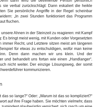
Denn dann wird die betreffende Person persönlich
s sie verbal zurückschlägt: Dann eskaliert die heikle
lten Sie persönliche Angriffe in der Regel scheinbar
widern: „In zwei Stunden funktioniert das Programm
aut fluchen.
 unsere Ahnen in der Steinzeit zu reagieren: mit Kampf
g: Es bringt meist wenig, mit Kunden oder Vorgesetzten
ch immer Recht, und Letztere sitzen meist am längeren
Beispiel für etwas zu entschuldigen, wofür man keine
inn. Denn dann machen wir uns klein. Und der
r und behandelt uns fortan wie einen „Handlanger“.
 auch nicht weiter. Der einzige Lösungsweg, der somit
eschwerdeführer kommunizieren.
ln
 das so lange?“ Oder: „Warum ist das so kompliziert?“
twort auf ihre Frage haben. Sie möchten vielmehr, dass
 zumindest glaubwürdig versichert, sich rasch um eine