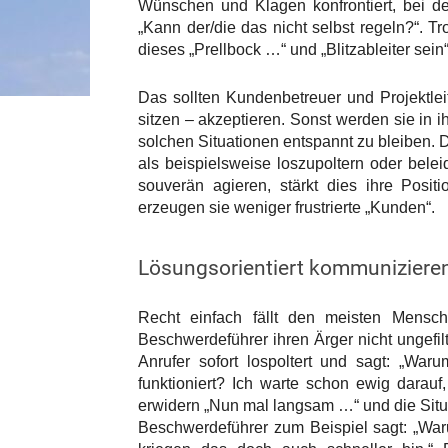
Wünschen und Klagen konfrontiert, bei d
„Kann der/die das nicht selbst regeln?“. 
dieses „Prellbock …“ und „Blitzableiter sein“ 
Das sollten Kundenbetreuer und Projektlei
sitzen – akzeptieren. Sonst werden sie in i
solchen Situationen entspannt zu bleiben. D
als beispielsweise loszupoltern oder bele
souverän agieren, stärkt dies ihre Posit
erzeugen sie weniger frustrierte „Kunden“.
Lösungsorientiert kommuniziere
Recht einfach fällt den meisten Mens
Beschwerdeführer ihren Ärger nicht ungefil
Anrufer sofort lospoltert und sagt: „Wa
funktioniert? Ich warte schon ewig darauf
erwidern „Nun mal langsam …“ und die Situa
Beschwerdeführer zum Beispiel sagt: „War