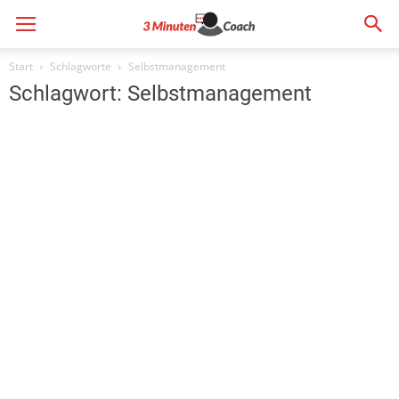
3MinutenCoach
Start
Schlagworte
Selbstmanagement
Schlagwort: Selbstmanagement