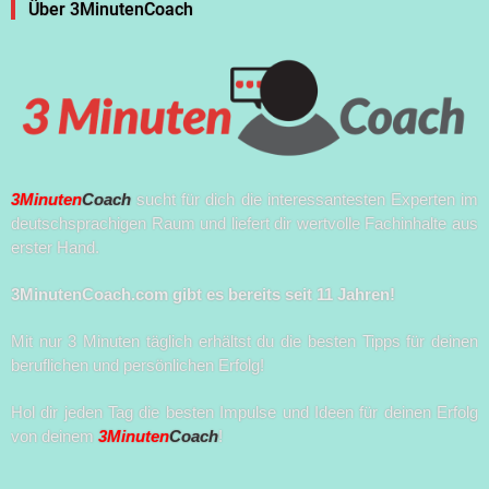
Über 3MinutenCoach
3Minuten
Coach
sucht für dich die interessantesten Experten im
deutschsprachigen Raum und liefert dir wertvolle Fachinhalte aus
erster Hand.
3MinutenCoach.com gibt es bereits seit 11 Jahren!
Mit nur 3 Minuten täglich erhältst du die besten Tipps für deinen
beruflichen und persönlichen Erfolg!
Hol dir jeden Tag die besten Impulse und Ideen für deinen Erfolg
von deinem
3Minuten
Coach
!