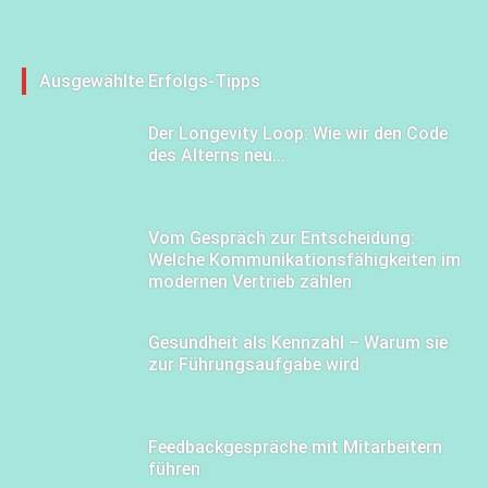
Ausgewählte Erfolgs-Tipps
Der Longevity Loop: Wie wir den Code
des Alterns neu...
Vom Gespräch zur Entscheidung:
Welche Kommunikationsfähigkeiten im
modernen Vertrieb zählen
Gesundheit als Kennzahl – Warum sie
zur Führungsaufgabe wird
Feedbackgespräche mit Mitarbeitern
führen