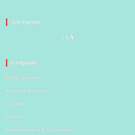
Schriftgröße
Increase
A
Reset
Decrease
A
A
font
font
font
size.
size.
size.
Erfolgslinks
Erfolgs-Angebote
Karriere & Bewerbung
Coaching
Experten
Existenzgründung & Geld verdienen