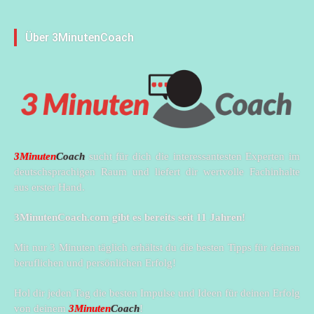
Über 3MinutenCoach
3Minuten
Coach
sucht für dich die interessantesten Experten im
deutschsprachigen Raum und liefert dir wertvolle Fachinhalte
aus erster Hand.
3MinutenCoach.com gibt es bereits seit 11 Jahren!
Mit nur 3 Minuten täglich erhältst du die besten Tipps für deinen
beruflichen und persönlichen Erfolg!
Hol dir jeden Tag die besten Impulse und Ideen für deinen Erfolg
von deinem
3Minuten
Coach
!