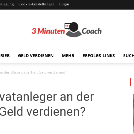
enlegung
Cookie-Einstellungen
Login
RIEB
GELD VERDIENEN
MEHR
ERFOLGS-LINKS
SUC
3MinutenCoach
an der Börse dauerhaft Geld verdienen?
vatanleger an der
Geld verdienen?