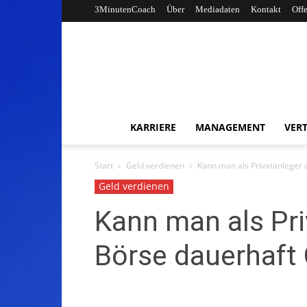
3MinutenCoach
Über
Mediadaten
Kontakt
Off
KARRIERE
MANAGEMENT
VERT
Start
Geld verdienen
Kann man als Privatanleger 
Geld verdienen
Kann man als Pri
Börse dauerhaft 