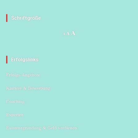
Schriftgröße
Increase
A
Reset
Decrease
A
A
font
font
font
size.
size.
size.
Erfolgslinks
Erfolgs-Angebote
Karriere & Bewerbung
Coaching
Experten
Existenzgründung & Geld verdienen