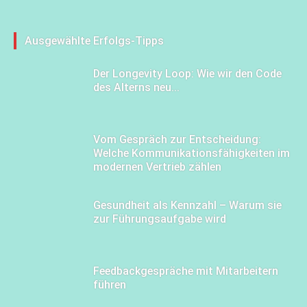
Ausgewählte Erfolgs-Tipps
Der Longevity Loop: Wie wir den Code
des Alterns neu...
Vom Gespräch zur Entscheidung:
Welche Kommunikationsfähigkeiten im
modernen Vertrieb zählen
Gesundheit als Kennzahl – Warum sie
zur Führungsaufgabe wird
Feedbackgespräche mit Mitarbeitern
führen