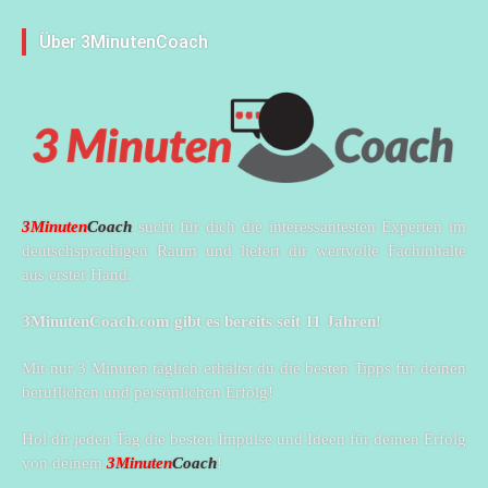
Über 3MinutenCoach
3Minuten
Coach
sucht für dich die interessantesten Experten im
deutschsprachigen Raum und liefert dir wertvolle Fachinhalte
aus erster Hand.
3MinutenCoach.com gibt es bereits seit 11 Jahren!
Mit nur 3 Minuten täglich erhältst du die besten Tipps für deinen
beruflichen und persönlichen Erfolg!
Hol dir jeden Tag die besten Impulse und Ideen für deinen Erfolg
von deinem
3Minuten
Coach
!