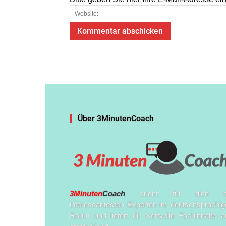
Über 3MinutenCoach
3Minuten
Coach
sucht für dich d
interessantesten Experten im deutschsprachig
Raum und liefert dir wertvolle Fachinhalte a