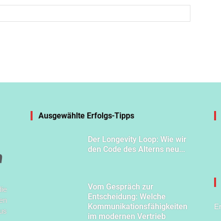
Ausgewählte Erfolgs-Tipps
Der Longevity Loop: Wie wir
den Code des Alterns neu...
Vom Gespräch zur
ie
Entscheidung: Welche
en
Kommunikationsfähigkeiten
E
us
im modernen Vertrieb