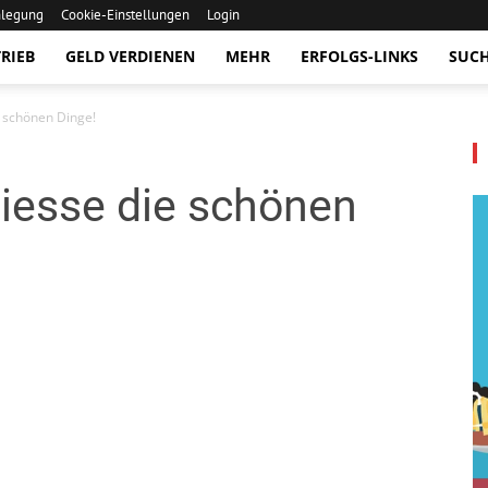
nlegung
Cookie-Einstellungen
Login
RIEB
GELD VERDIENEN
MEHR
ERFOLGS-LINKS
SUC
 schönen Dinge!
iesse die schönen