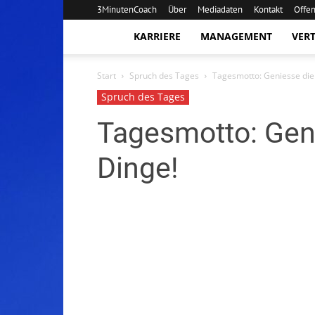
3MinutenCoach
Über
Mediadaten
Kontakt
Offe
3MinutenCoach
KARRIERE
MANAGEMENT
VERT
Start
Spruch des Tages
Tagesmotto: Geniesse die
Spruch des Tages
Tagesmotto: Gen
Dinge!