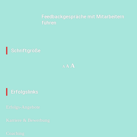
Feedbackgespräche mit Mitarbeitern
führen
Schriftgröße
Increase
A
Reset
Decrease
A
A
font
font
font
size.
size.
size.
Erfolgslinks
Erfolgs-Angebote
Karriere & Bewerbung
Coaching