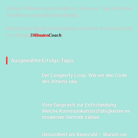
Mit nur 3 Minuten täglich erhältst du die besten Tipps für deinen
beruflichen und persönlichen Erfolg!
Hol dir jeden Tag die besten Impulse und Ideen für deinen Erfolg
von deinem
3Minuten
Coach
!
Ausgewählte Erfolgs-Tipps
Der Longevity Loop: Wie wir den Code
des Alterns neu...
Vom Gespräch zur Entscheidung:
Welche Kommunikationsfähigkeiten im
modernen Vertrieb zählen
Gesundheit als Kennzahl – Warum sie