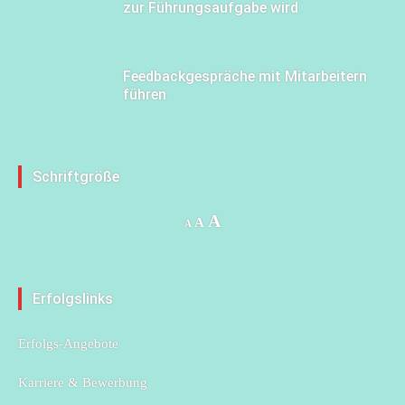
zur Führungsaufgabe wird
Feedbackgespräche mit Mitarbeitern
führen
Schriftgröße
Increase
A
Reset
Decrease
A
A
font
font
font
size.
size.
size.
Erfolgslinks
Erfolgs-Angebote
Karriere & Bewerbung