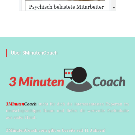
Über 3MinutenCoach
3Minuten
Coach
sucht für dich die interessantesten Experten im
deutschsprachigen Raum und liefert dir wertvolle Fachinhalte
aus erster Hand.
3MinutenCoach.com gibt es bereits seit 11 Jahren!