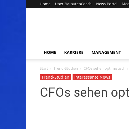
Home
Über 3MinutenCoach
News-Portal
Med
HOME
KARRIERE
MANAGEMENT
Start
Trend-Studien
CFOs sehen optimistisch i
Trend-Studien
Interessante News
CFOs sehen opti