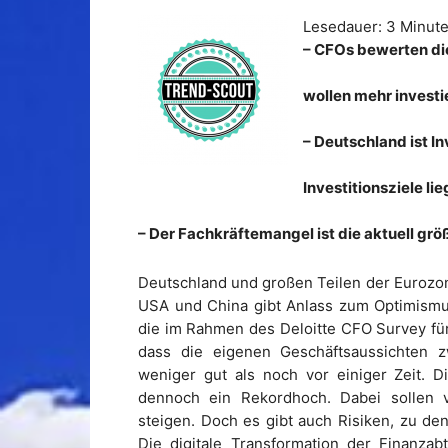
Lesedauer:
3
Minut
– CFOs bewerten die
wollen mehr investi
– Deutschland ist I
Investitionsziele li
– Der Fachkräftemangel ist die aktuell gr
Deutschland und großen Teilen der Eurozon
USA und China gibt Anlass zum Optimismu
die im Rahmen des Deloitte CFO Survey für
dass die eigenen Geschäftsaussichten z
weniger gut als noch vor einiger Zeit. D
dennoch ein Rekordhoch. Dabei sollen vo
steigen. Doch es gibt auch Risiken, zu d
Die digitale Transformation der Finanzab