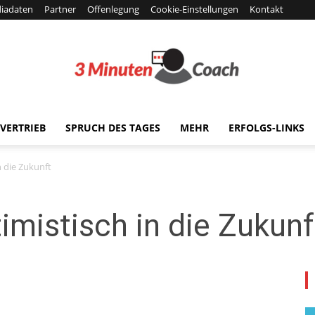
iadaten
Partner
Offenlegung
Cookie-Einstellungen
Kontakt
VERTRIEB
SPRUCH DES TAGES
MEHR
ERFOLGS-LINKS
3MinutenCoach-
n die Zukunft
mistisch in die Zukunf
News