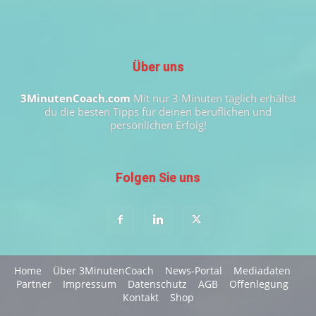
Über uns
3MinutenCoach.com
Mit nur 3 Minuten täglich erhältst
du die besten Tipps für deinen beruflichen und
persönlichen Erfolg!
Folgen Sie uns
Home
Über 3MinutenCoach
News-Portal
Mediadaten
Partner
Impressum
Datenschutz
AGB
Offenlegung
Kontakt
Shop