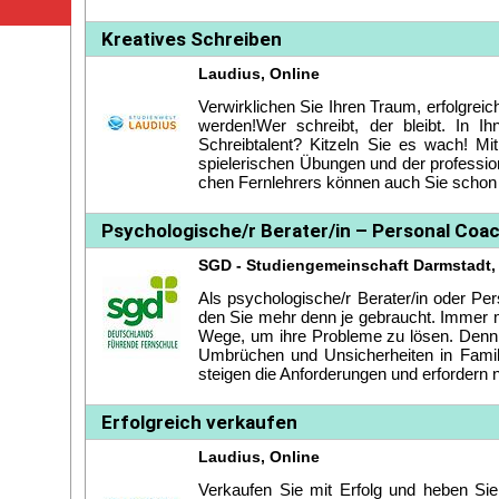
Kreatives Schreiben
Laudius, Online
Ver­wirk­li­chen Sie Ih­ren Traum, er­folg­reich
wer­den!Wer schreibt, der bleibt. In Ih­
Schreib­ta­l­ent? Kit­zeln Sie es wach! Mit 
spie­le­ri­schen Übun­gen und der pro­fes­sio­n
chen Fern­leh­rers kön­nen auch Sie schon b
Psychologische/r Berater/in – Personal Coa
SGD - Studiengemeinschaft Darmstadt,
Als psy­cho­lo­gi­sche/r Be­ra­ter/in oder P
den Sie mehr denn je ge­braucht. Im­mer
We­ge, um ih­re Pro­ble­me zu lö­sen. Denn 
Um­brü­chen und Un­si­cher­hei­ten in Fa­mi­l
stei­gen die An­for­de­run­gen und er­for­dern n
Erfolgreich verkaufen
Laudius, Online
Ver­kau­fen Sie mit Er­folg und he­ben Sie I