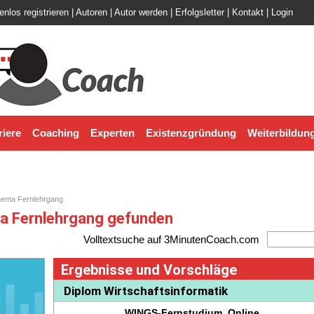
enlos registrieren
|
Autoren
|
Autor werden
|
Erfolgsletter
|
Kontakt
|
Login
riere
Coaching
Experten
Existenzgründung
Weiterbildun
hema Fernlehrgang
a Fernlehrgang gefunden
Volltextsuche auf 3MinutenCoach.com
Ergebnisse und Vorschläge
Diplom Wirtschaftsinformatik
WINGS-Fernstudium, Online