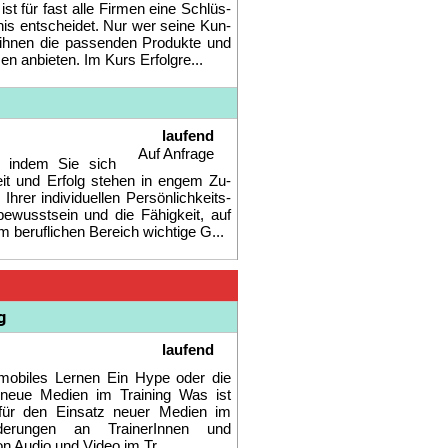
ist für fast al­le Fir­men ei­ne Schlüs­
­nis ent­schei­det. Nur wer sei­ne Kun­
ih­nen die pas­sen­den Pro­duk­te und
en an­bie­ten. Im Kurs Er­folg­re...
laufend
Auf Anfrage
t, in­dem Sie sich
keit und Er­folg ste­hen in en­gem Zu­
er in­di­vi­du­el­len Per­sön­lich­keits­
t­be­wusst­sein und die Fä­hig­keit, auf
 be­ruf­li­chen Be­reich wich­ti­ge G...