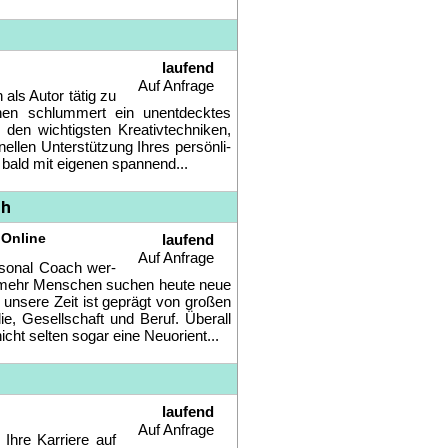
laufend
Auf Anfrage
 als Au­tor tä­tig zu
nen schlum­mert ein un­ent­deck­tes
den wich­tigs­ten Krea­tiv­tech­ni­ken,
el­len Un­ter­stüt­zung Ih­res per­sön­li­
ald mit ei­ge­nen span­nend...
ch
 Online
laufend
Auf Anfrage
er­so­nal Coach wer­
 mehr Men­schen su­chen heu­te neue
un­se­re Zeit ist ge­prägt von gro­ßen
ie, Ge­sell­schaft und Be­ruf. Über­all
icht sel­ten so­gar ei­ne Neu­ori­ent...
laufend
Auf Anfrage
h­re Kar­rie­re auf