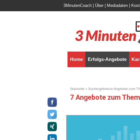
3MinutenCoach
|
Über
|
Mediadaten
|
Kost
Home
Erfolgs-Angebote
Kar
Startseite
> Suchergebnisse Angebote zum T
7 Angebote zum Them