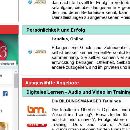
das nächs­te Le­vel!Der Er­folg im Ver­trieb 
sel­auf­ga­be, die über das ge­sam­te Er­geb
den und de­ren Be­dürf­nis­se kennt, kann 
Dienst­leis­tun­gen zu an­ge­mes­se­nen Prei­s
Persönlichkeit und Erfolg
Laudius, Online
Er­lan­gen Sie Glück und Zu­frie­den­hei
selbst bes­ser ken­nen­ler­nen!Per­sön­lich­
sam­men­hang. Sie sel­ber kön­nen viel zu Ih­r
ent­wick­lung bei­tra­gen. Of­fen­heit, Selbs
an­de­re zu­zu­ge­hen, sind im pri­va­ten und im