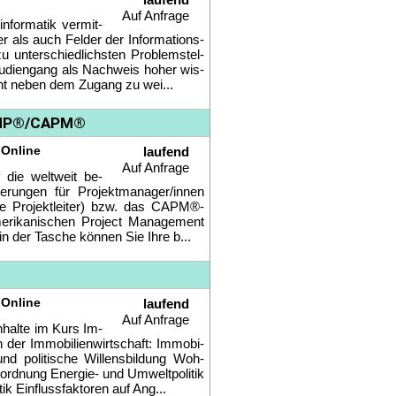
Auf Anfrage
n­for­ma­tik ver­mit­
­der als auch Fel­der der In­for­ma­ti­ons­
u un­ter­schied­lichs­ten Pro­blem­stel­
stu­di­en­gang als Nach­weis ho­her wis­
cht ne­ben dem Zu­gang zu wei...
 PMP®/CAPM®
 Online
laufend
Auf Anfrage
f die welt­weit be­
ie­run­gen für Pro­jekt­ma­na­ger/in­nen
­de Pro­jekt­lei­ter) bzw. das CAPM®-
 ame­ri­ka­ni­schen Pro­ject Ma­nage­ment
en in der Ta­sche kön­nen Sie Ih­re b...
 Online
laufend
Auf Anfrage
n­hal­te im Kurs Im­
er Im­mo­bi­li­en­wirt­schaft: Im­mo­bi­
ng und po­li­ti­sche Wil­lens­bil­dung Woh­
m­ord­nung En­er­gie- und Um­welt­po­li­tik
ik Ein­fluss­fak­to­ren auf Ang...