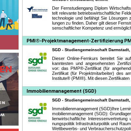
Der Fern­stu­di­en­gang Di­plom Wirt­schafts­i
telt re­le­van­te be­triebs­wirt­schaft­li­che Fel
tech­no­lo­gie und be­fä­higt Sie Lö­sun­gen z
lun­gen zu fin­den. Da­her gilt die­ser Fern­
sen­schaft­li­cher Kom­pe­tenz und er­mög­li
PMI®-Projektmanagement-Zertifizierung
SGD - Studiengemeinschaft Darmstadt,
Die­ser On­line-Fern­kurs be­rei­tet Sie au
kann­tes­ten und an­ge­se­hens­ten Zer­ti­fi­z
vor: das PMP®-Zer­ti­fi­kat (für an­ge­hen
Zer­ti­fi­kat (für Pro­jekt­mit­ar­bei­ter) des
In­sti­tu­te® (PMI®). Mit die­sen Zer­ti­fi­ka­t
Immobilienmanagement (SGD)
SGD - Studiengemeinschaft Darmstadt,
Im­mo­bi­li­en­ma­nage­ment (SGD)Ih­re Lern­i
mo­bi­li­en­ma­nage­ment (SGD): Grund­la­gen d
li­en­wirt­schaft­li­che In­ter­es­sen­ver­tre­tu
nungs­po­li­tik In­fra­struk­tur­po­li­tik und Rau
Wett­be­werbs- und Ver­brau­cher­schutz­po­li­t