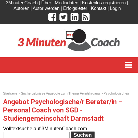
3MinutenCoach
|
Über
|
Mediadaten
|
Kostenlos registrieren
|
Autoren
|
Autor werden
|
Erfolgsletter
|
Kontakt
|
Login
Startseite
>
Suchergebnisse Angebote zum Thema Fernlehrgang
> Psychologische/r
Berater/in – Personal Coach
Angebot Psychologische/r Berater/in –
Personal Coach von SGD -
Studiengemeinschaft Darmstadt
Volltextsuche auf 3MinutenCoach.com