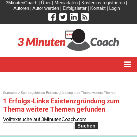
3MinutenCoach
|
Über
|
Mediadaten
|
Kostenlos registrieren
|
Autoren
|
Autor werden
|
Erfolgsletter
|
Kontakt
|
Login
Startseite
> Suchergebnisse Existenzgründung zum Thema weitere Themen
1 Erfolgs-Links Existenzgründung zum
Thema weitere Themen gefunden
Volltextsuche auf 3MinutenCoach.com