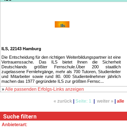
« zurück
|
Seite:
1
|
weiter »
|
alle
Suche filtern
Anbieterart: