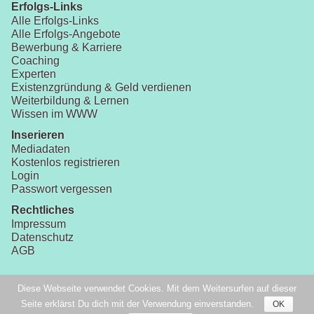
Erfolgs-Links
Alle Erfolgs-Links
Alle Erfolgs-Angebote
Bewerbung & Karriere
Coaching
Experten
Existenzgründung & Geld verdienen
Weiterbildung & Lernen
Wissen im WWW
Inserieren
Mediadaten
Kostenlos registrieren
Login
Passwort vergessen
Rechtliches
Impressum
Datenschutz
AGB
Diese Webseite verwendet Cookies. Mit dem Weitersurfen auf dieser
Copyright
Seite erklärst Du dich mit der Verwendung einverstanden.
OK