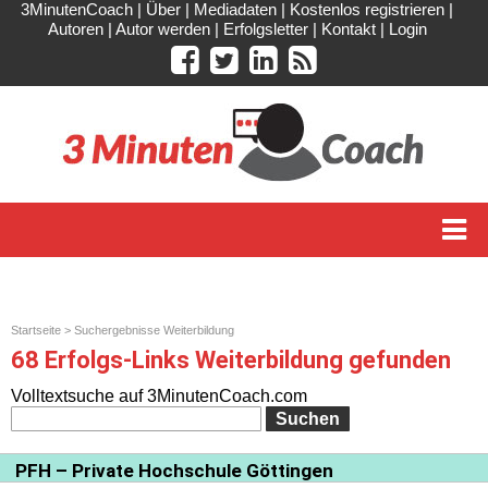
3MinutenCoach
|
Über
|
Mediadaten
|
Kostenlos registrieren
|
Autoren
|
Autor werden
|
Erfolgsletter
|
Kontakt
|
Login
Startseite
> Suchergebnisse Weiterbildung
68 Erfolgs-Links Weiterbildung gefunden
Volltextsuche auf 3MinutenCoach.com
PFH – Private Hochschule Göttingen