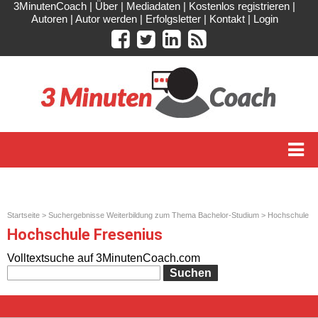
3MinutenCoach
|
Über
|
Mediadaten
|
Kostenlos registrieren
|
Autoren
|
Autor werden
|
Erfolgsletter
|
Kontakt
|
Login
Startseite
>
Suchergebnisse Weiterbildung zum Thema Bachelor-Studium
> Hochschule
Fresenius
Hochschule Fresenius
Volltextsuche auf 3MinutenCoach.com