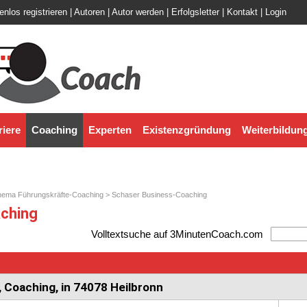
enlos registrieren
|
Autoren
|
Autor werden
|
Erfolgsletter
|
Kontakt
|
Login
riere
Coaching
Experten
Existenzgründung
Weiterbildun
hema Führungskräfte-Coaching
> Schaser Business-Coaching
ching
Volltextsuche auf 3MinutenCoach.com
 Coaching, in 74078 Heilbronn