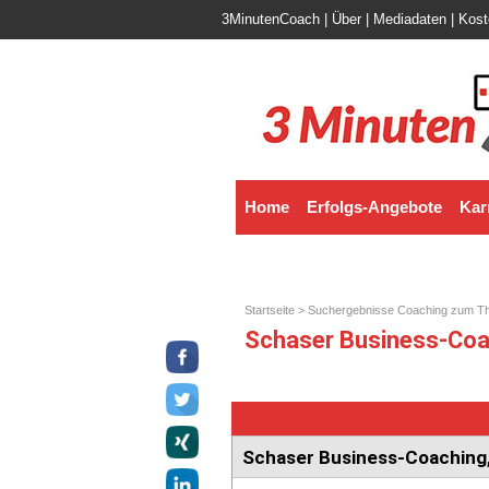
3MinutenCoach
|
Über
|
Mediadaten
|
Kost
Home
Erfolgs-Angebote
Kar
Startseite
>
Suchergebnisse Coaching zum T
Schaser Business-Coa
Schaser Business-Coaching,