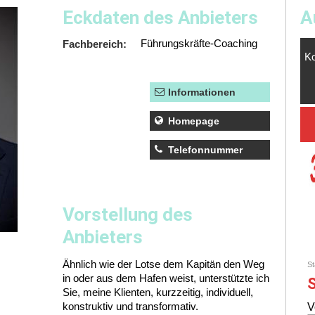
Eckdaten des Anbieters
A
Fachbereich:
Führungskräfte-Coaching
Informationen
Homepage
Telefonnummer
07066-915069
Vorstellung des
Anbieters
Ähnlich wie der Lotse dem Kapitän den Weg
in oder aus dem Hafen weist, unterstützte ich
Sie, meine Klienten, kurzzeitig, individuell,
konstruktiv und transformativ.