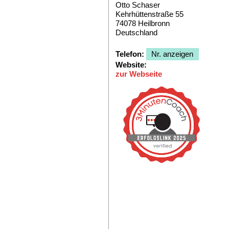
Otto Schaser
Kehrhüttenstraße 55
74078
Heilbronn
Deutschland
07066-915069
Telefon:
Nr. anzeigen
Website:
zur Webseite