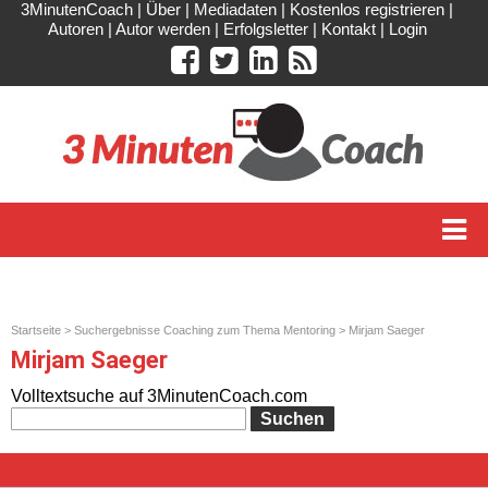
3MinutenCoach
|
Über
|
Mediadaten
|
Kostenlos registrieren
|
Autoren
|
Autor werden
|
Erfolgsletter
|
Kontakt
|
Login
Startseite
>
Suchergebnisse Coaching zum Thema Mentoring
> Mirjam Saeger
Mirjam Saeger
Volltextsuche auf 3MinutenCoach.com