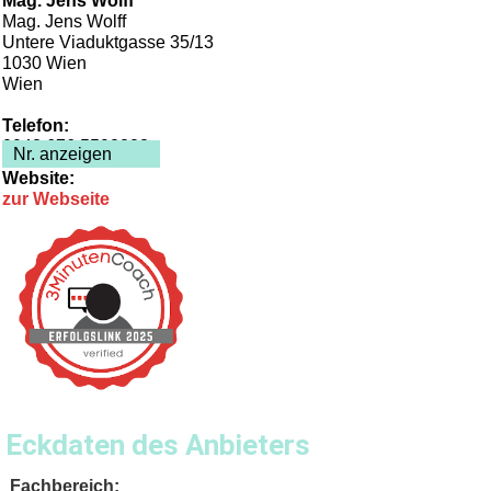
Mag. Jens Wolff
Mag.
Jens Wolff
Untere Viaduktgasse 35/13
1030
Wien
Wien
Telefon:
0043 676 5592223
Nr. anzeigen
Website:
zur Webseite
Eckdaten des Anbieters
Fachbereich: