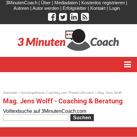
3MinutenCoach
|
Über
|
Mediadaten
|
Kostenlos registrieren
|
Autoren
|
Autor werden
|
Erfolgsletter
|
Kontakt
|
Login
Startseite
>
Suchergebnisse Coaching zum Thema Lifecoach
> Mag. Jens Wolff -
Coaching & Beratung
Mag. Jens Wolff - Coaching & Beratung
Volltextsuche auf 3MinutenCoach.com