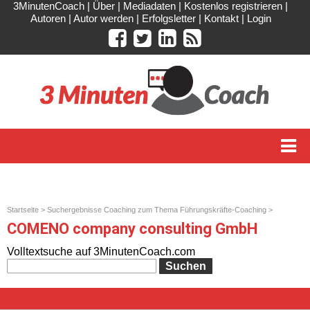
3MinutenCoach
|
Über
|
Mediadaten
|
Kostenlos registrieren
|
Autoren
|
Autor werden
|
Erfolgsletter
|
Kontakt
|
Login
Startseite
>
Suchergebnisse Coaching zum Thema Führungskräfte-Coaching
>
COMENO company consulting GmbH
COMENO company consulting GmbH
Volltextsuche auf 3MinutenCoach.com