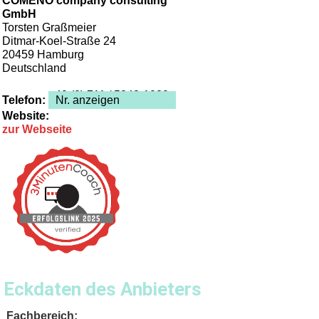
COMENO company consulting
GmbH
Torsten Graßmeier
Ditmar-Koel-Straße 24
20459
Hamburg
Deutschland
+49 (0) 711 / 5048-1020
Telefon:
Nr. anzeigen
Website:
zur Webseite
Eckdaten des Anbieters
Fachbereich: