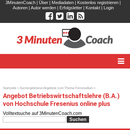
3MinutenCoach
|
Über
|
Mediadaten
|
Kostenlos registrieren
|
Autoren
|
Autor werden
|
Erfolgsletter
|
Kontakt
|
Login
Startseite
>
Suchergebnisse Angebote zum Thema Fernstudium
>
Betriebswirtschaftslehre (B.A.)
Angebot Betriebswirtschaftslehre (B.A.)
von Hochschule Fresenius online plus
Volltextsuche auf 3MinutenCoach.com