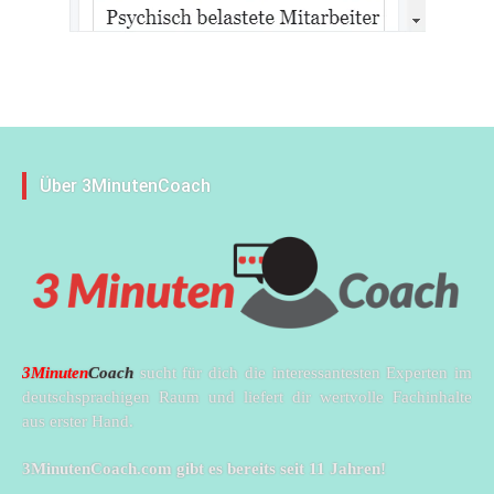
Über 3MinutenCoach
3Minuten
Coach
sucht für dich die interessantesten Experten im
deutschsprachigen Raum und liefert dir wertvolle Fachinhalte
aus erster Hand.
3MinutenCoach.com gibt es bereits seit 11 Jahren!