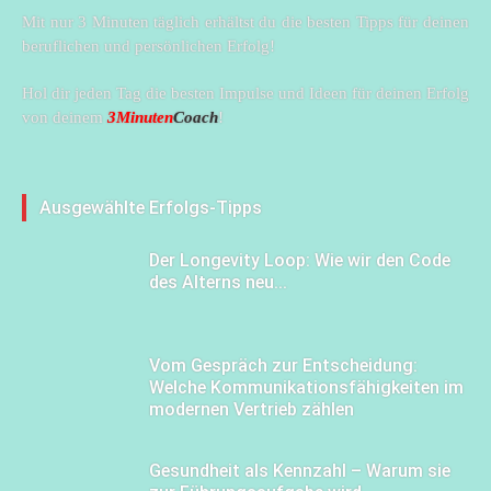
Mit nur 3 Minuten täglich erhältst du die besten Tipps für deinen
beruflichen und persönlichen Erfolg!
Hol dir jeden Tag die besten Impulse und Ideen für deinen Erfolg
von deinem
3Minuten
Coach
!
Ausgewählte Erfolgs-Tipps
Der Longevity Loop: Wie wir den Code
des Alterns neu...
Vom Gespräch zur Entscheidung:
Welche Kommunikationsfähigkeiten im
modernen Vertrieb zählen
Gesundheit als Kennzahl – Warum sie