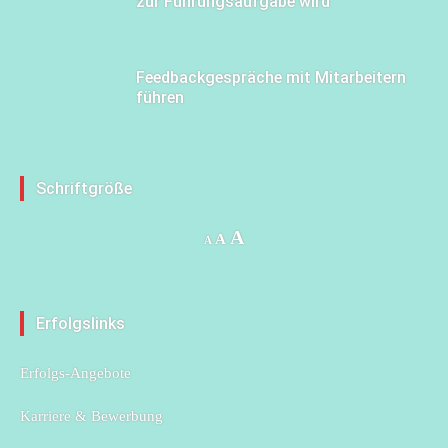
zur Führungsaufgabe wird
Feedbackgespräche mit Mitarbeitern
führen
Schriftgröße
Increase
A
Reset
Decrease
A
A
font
font
font
size.
size.
size.
Erfolgslinks
Erfolgs-Angebote
Karriere & Bewerbung