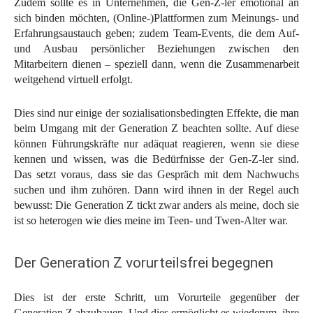
Zudem sollte es in Unternehmen, die Gen-Z-ler emotional an
sich binden möchten, (Online-)Plattformen zum Meinungs- und
Erfahrungsaustauch geben; zudem Team-Events, die dem Auf-
und Ausbau persönlicher Beziehungen zwischen den
Mitarbeitern dienen – speziell dann, wenn die Zusammenarbeit
weitgehend virtuell erfolgt.
Dies sind nur einige der sozialisationsbedingten Effekte, die man
beim Umgang mit der Generation Z beachten sollte. Auf diese
können Führungskräfte nur adäquat reagieren, wenn sie diese
kennen und wissen, was die Bedürfnisse der Gen-Z-ler sind.
Das setzt voraus, dass sie das Gespräch mit dem Nachwuchs
suchen und ihm zuhören. Dann wird ihnen in der Regel auch
bewusst: Die Generation Z tickt zwar anders als meine, doch sie
ist so heterogen wie dies meine im Teen- und Twen-Alter war.
Der Generation Z vorurteilsfrei begegnen
Dies ist der erste Schritt, um Vorurteile gegenüber der
Generation Z abzubauen. Und dies ermöglicht es wiederum, ihre