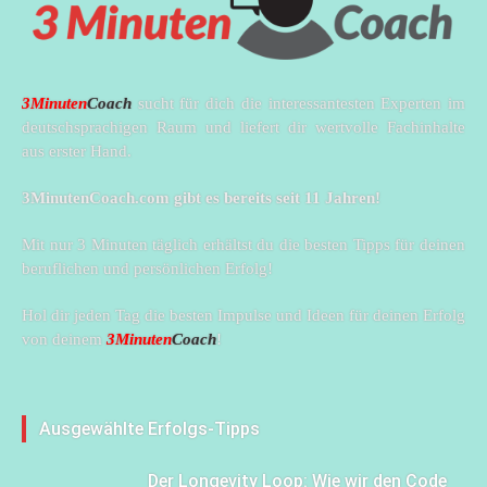
3Minuten
Coach
sucht für dich die interessantesten Experten im
deutschsprachigen Raum und liefert dir wertvolle Fachinhalte
aus erster Hand.
3MinutenCoach.com gibt es bereits seit 11 Jahren!
Mit nur 3 Minuten täglich erhältst du die besten Tipps für deinen
beruflichen und persönlichen Erfolg!
Hol dir jeden Tag die besten Impulse und Ideen für deinen Erfolg
von deinem
3Minuten
Coach
!
Ausgewählte Erfolgs-Tipps
Der Longevity Loop: Wie wir den Code