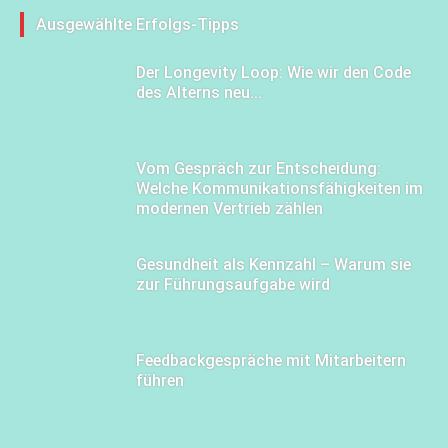
Ausgewählte Erfolgs-Tipps
Der Longevity Loop: Wie wir den Code
des Alterns neu...
Vom Gespräch zur Entscheidung:
Welche Kommunikationsfähigkeiten im
modernen Vertrieb zählen
Gesundheit als Kennzahl – Warum sie
zur Führungsaufgabe wird
Feedbackgespräche mit Mitarbeitern
führen