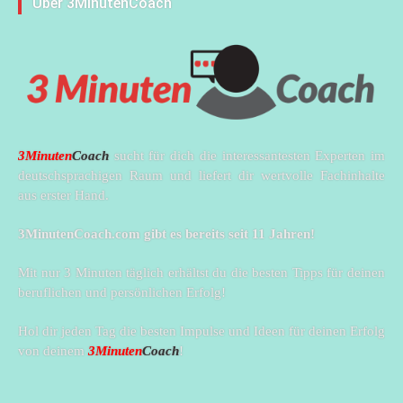
Über 3MinutenCoach
3Minuten
Coach
sucht für dich die interessantesten Experten im
deutschsprachigen Raum und liefert dir wertvolle Fachinhalte
aus erster Hand.
3MinutenCoach.com gibt es bereits seit 11 Jahren!
Mit nur 3 Minuten täglich erhältst du die besten Tipps für deinen
beruflichen und persönlichen Erfolg!
Hol dir jeden Tag die besten Impulse und Ideen für deinen Erfolg
von deinem
3Minuten
Coach
!