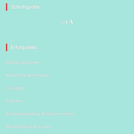
Schriftgröße
Increase
A
Reset
Decrease
A
A
font
font
font
size.
size.
size.
Erfolgslinks
Erfolgs-Angebote
Karriere & Bewerbung
Coaching
Experten
Existenzgründung & Geld verdienen
Weiterbildung & Lernen