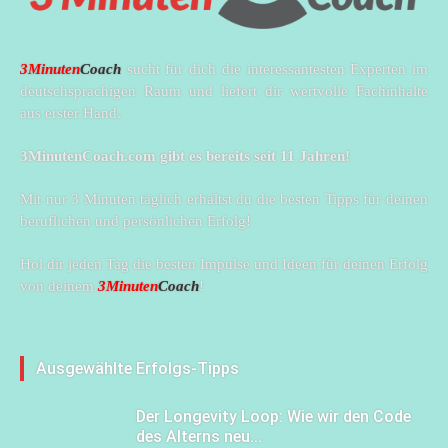
3Minuten
Coach
sucht für dich die interessantesten Experten im
deutschsprachigen Raum und liefert dir wertvolle Fachinhalte
aus erster Hand.
3MinutenCoach.com gibt es bereits seit 11 Jahren!
Mit nur 3 Minuten täglich erhältst du die besten Tipps für deinen
beruflichen und persönlichen Erfolg!
Hol dir jeden Tag die besten Impulse und Ideen für deinen Erfolg
von deinem
3Minuten
Coach
!
Ausgewählte Erfolgs-Tipps
Der Longevity Loop: Wie wir den Code
des Alterns neu...