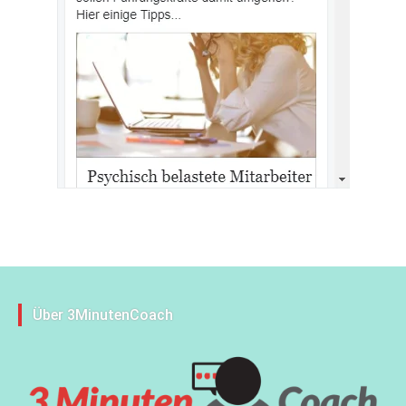
Über 3MinutenCoach