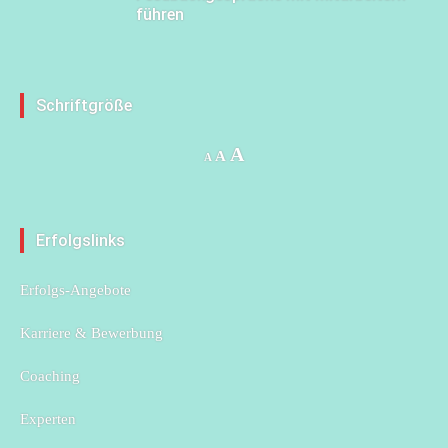
führen
Schriftgröße
Increase
A
Reset
Decrease
A
A
font
font
font
size.
size.
size.
Erfolgslinks
Erfolgs-Angebote
Karriere & Bewerbung
Coaching
Experten