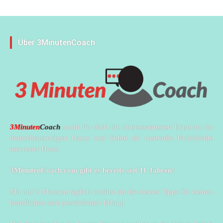
Über 3MinutenCoach
3Minuten
Coach
sucht für dich die interessantesten Experten im
deutschsprachigen Raum und liefert dir wertvolle Fachinhalte
aus erster Hand.
3MinutenCoach.com gibt es bereits seit 11 Jahren!
Mit nur 3 Minuten täglich erhältst du die besten Tipps für deinen
beruflichen und persönlichen Erfolg!