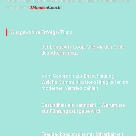
Hol dir jeden Tag die besten Impulse und Ideen für deinen Erfolg
von deinem
3Minuten
Coach
!
Ausgewählte Erfolgs-Tipps
Der Longevity Loop: Wie wir den Code
des Alterns neu...
Vom Gespräch zur Entscheidung:
Welche Kommunikationsfähigkeiten im
modernen Vertrieb zählen
Gesundheit als Kennzahl – Warum sie
zur Führungsaufgabe wird
Feedbackgespräche mit Mitarbeitern