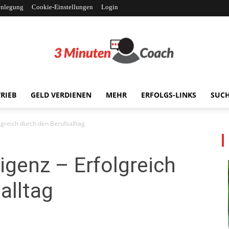
enlegung
Cookie-Einstellungen
Login
RIEB
GELD VERDIENEN
MEHR
ERFOLGS-LINKS
SUC
3MinutenCoach
olgreich durch den Berufsalltag
igenz – Erfolgreich
alltag