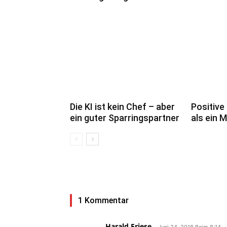
Die KI ist kein Chef – aber
Positive
ein guter Sparringspartner
als ein 
1 Kommentar
Harald Friese