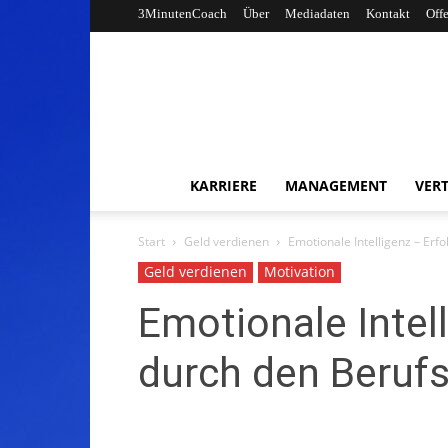
3MinutenCoach
Über
Mediadaten
Kontakt
Off
KARRIERE
MANAGEMENT
VERT
Start
Geld verdienen
Emotionale Intelligenz – Erf
Geld verdienen
Motivation
Emotionale Intell
durch den Berufs