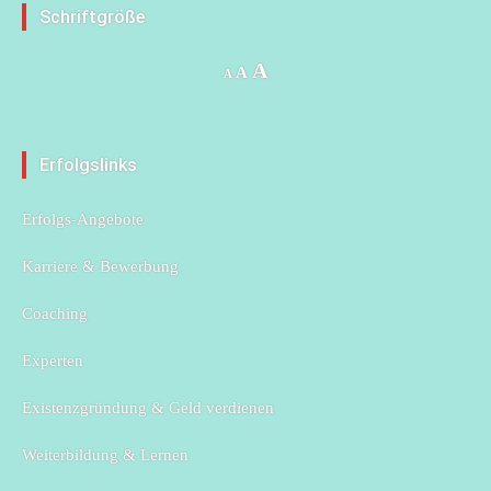
Schriftgröße
Increase
A
Reset
Decrease
A
A
font
font
font
size.
size.
size.
Erfolgslinks
Erfolgs-Angebote
Karriere & Bewerbung
Coaching
Experten
Existenzgründung & Geld verdienen
Weiterbildung & Lernen