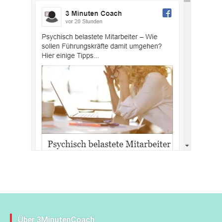
Über 3MinutenCoach