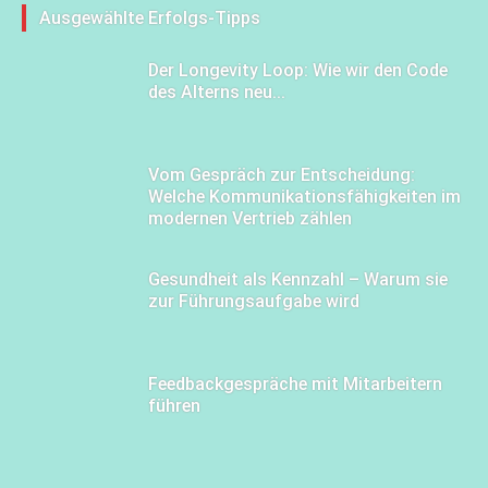
Ausgewählte Erfolgs-Tipps
Der Longevity Loop: Wie wir den Code
des Alterns neu...
Vom Gespräch zur Entscheidung:
Welche Kommunikationsfähigkeiten im
modernen Vertrieb zählen
Gesundheit als Kennzahl – Warum sie
zur Führungsaufgabe wird
Feedbackgespräche mit Mitarbeitern
führen