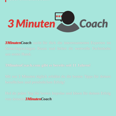
3Minuten
Coach
sucht für dich die interessantesten Experten im
deutschsprachigen Raum und liefert dir wertvolle Fachinhalte
aus erster Hand.
3MinutenCoach.com gibt es bereits seit 11 Jahren!
Mit nur 3 Minuten täglich erhältst du die besten Tipps für deinen
beruflichen und persönlichen Erfolg!
Hol dir jeden Tag die besten Impulse und Ideen für deinen Erfolg
von deinem
3Minuten
Coach
!